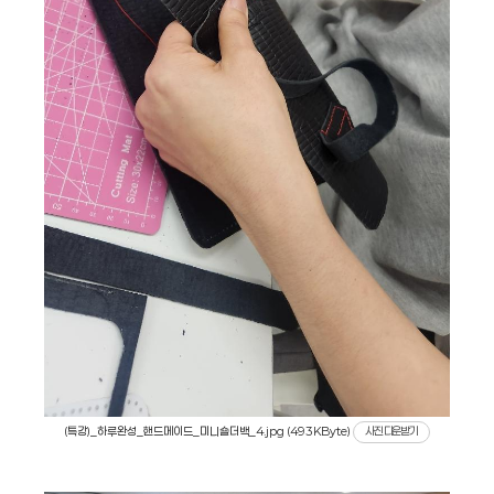
(특강)_하루완성_핸드메이드_미니숄더백_4.jpg (493KByte)
사진 다운받기