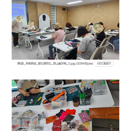
(특강)_하루완성_핸드메이드_미니숄더백_3.jpg (309KByte)
사진 다운받기