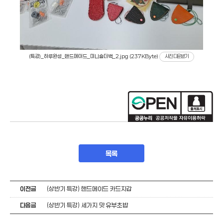
(특강)_하루완성_핸드메이드_미니숄더백_2.jpg (237KByte)
사진 다운받기
목록
이전글
(상반기 특강) 핸드메이드 카드지갑
다음글
(상반기 특강) 세가지 맛 유부초밥