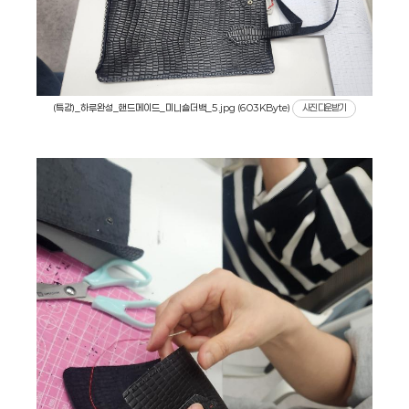
(특강)_하루완성_핸드메이드_미니숄더백_5.jpg (603KByte)
사진 다운받기