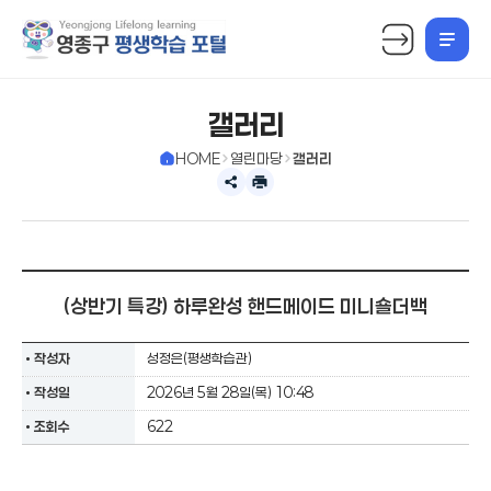
상
단
메
갤러리
뉴
HOME
열린마당
갤러리
공
인
유
쇄
하
하
기
기
확
장
(상반기 특강) 하루완성 핸드메이드 미니숄더백
작성자
성정은(평생학습관)
작성일
2026년 5월 28일(목) 10:48
조회수
622