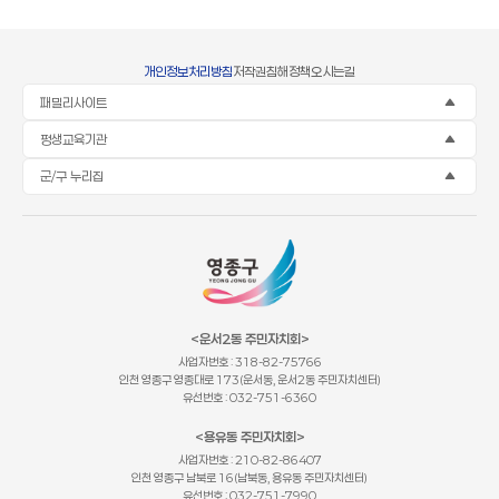
개인정보처리방침
저작권침해정책
오시는길
패밀리사이트
평생교육기관
군/구 누리집
<운서2동 주민자치회>
사업자번호 : 318-82-75766
인천 영종구 영종대로 173(운서동, 운서2동 주민자치센터)
유선번호 : 032-751-6360
<용유동 주민자치회>
사업자번호 : 210-82-86407
인천 영종구 남북로 16(남북동, 용유동 주민자치센터)
유선번호 : 032-751-7990