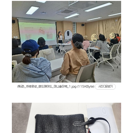
(특강)_하루완성_핸드메이드_미니숄더백_1.jpg (115KByte)
사진 다운받기