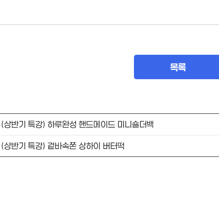
목록
(상반기 특강) 하루완성 핸드메이드 미니숄더백
(상반기 특강) 겉바속쫀 상하이 버터떡