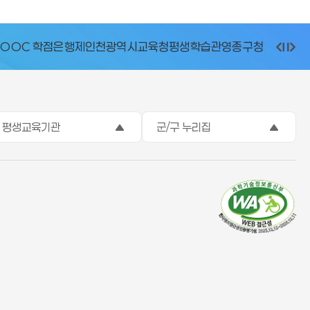
C 학점은행제
인천광역시교육청평생학습관
영종구청
이
멈
다
전
춤
음
평생교육기관
군/구 누리집