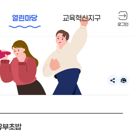
열린마당
교육혁신지구
로그인
공
인
유
쇄
하
하
기
기
확
장
 유부초밥