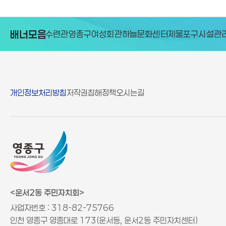
배너모음
구청소년수련관
영종구여성회관
하늘문화센터
제물포구시설관리공단
개인정보처리방침
저작권침해정책
오시는길
<운서2동 주민자치회>
사업자번호 : 318-82-75766
인천 영종구 영종대로 173(운서동, 운서2동 주민자치센터)