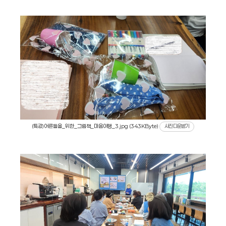
(특강)어른들을_위한_그림책_마음여행_3.jpg (343KByte)
사진 다운받기