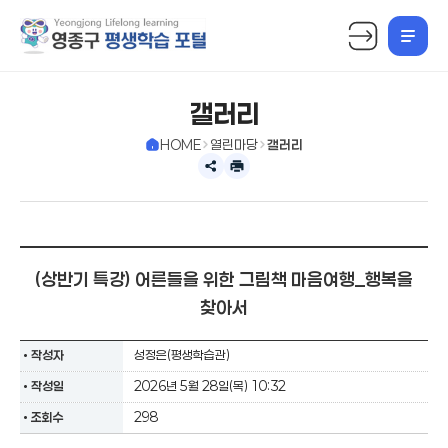
상
단
메
갤러리
뉴
HOME
열린마당
갤러리
공
인
유
쇄
하
하
기
기
확
장
(상반기 특강) 어른들을 위한 그림책 마음여행_행복을
찾아서
작성자
성정은(평생학습관)
작성일
2026년 5월 28일(목) 10:32
조회수
298