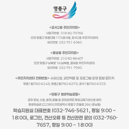
<운서2동 주민자치회>
사업자번호 : 318-82-75766
인천 영종구 영종대로 173(운서동, 운서2동 주민자치센터)
유선번호 : 032-751-6360
<용유동 주민자치회>
사업자번호 : 210-82-86407
인천 영종구 남북로 16(남북동, 용유동 주민자치센터)
유선번호 : 032-751-7990
<주민자치센터 전화번호>
수강신청, 감면적용 등 프로그램 운영 동별 문의처
영종1동(760-6243), 영종2동(760-6273), 운서1동(760-6333)
<영종구 평생학습포털>
강좌 정보, 신청, 결재, 환불 등 강좌관련은 해당교육기관으로 문의
평생학습관 [22389] 인천광역시 영종구 찬들로 266 (운남동)
학습지원실 대표번호 (032-746-5621, 평일 9:00 ~
18:00), 로그인, 전산오류 등 전산관련 문의 (032-760-
7657, 평일 9:00 ~ 18:00)